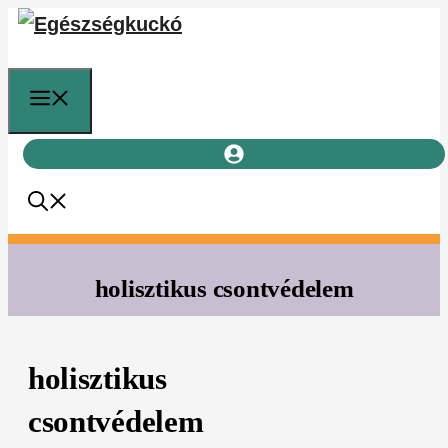
Kilépés
a
tartalomba
Menü
holisztikus csontvédelem
holisztikus
csontvédelem