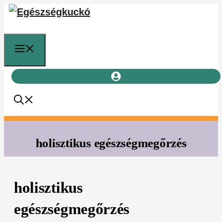
Kilépés
a
tartalomba
Menü
holisztikus egészségmegőrzés
holisztikus
egészségmegőrzés