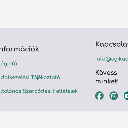
Kapcsola
Információk
info@egikuc
éginfó
Kövess
datkezelési Tájékoztató
minket!
ltalános Szerződési Feltételek