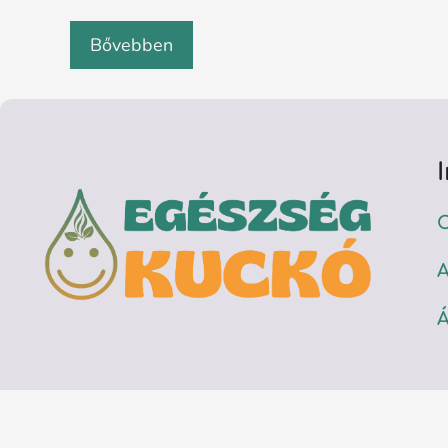
Bővebben
C
A
Á