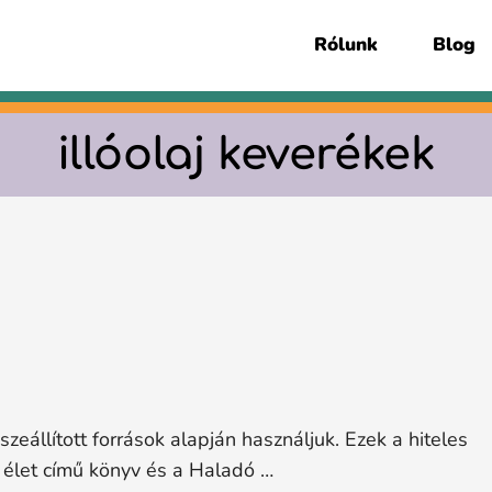
Rólunk
Blog
illóolaj keverékek
sszeállított források alapján használjuk. Ezek a hiteles
s élet című könyv és a Haladó …