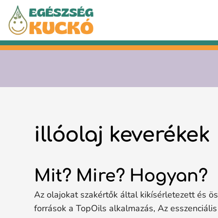
Kilépés
a
tartalomba
illóolaj keverékek
Mit? Mire? Hogyan?
Az olajokat szakértők által kikísérletezett és ö
források a TopOils alkalmazás, Az esszenciáli