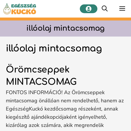
Kilépés
M
a
tartalomba
illóolaj mintacsomag
illóolaj mintacsomag
Örömcseppek
MINTACSOMAG
FONTOS INFORMÁCIÓ! Az Örömcseppek
mintacsomag önállóan nem rendelhető, hanem az
EgészségKuckó kezdőcsomag részeként, annak
kiegészítő ajándékopciójaként igényelhető,
kizárólag azok számára, akik megrendelik