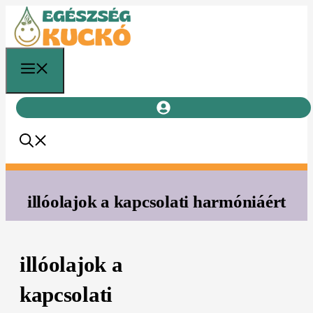
Kilépés
a
tartalomba
Menü
illóolajok a kapcsolati harmóniáért
illóolajok a
kapcsolati