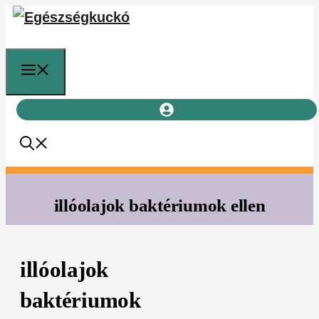
Kilépés
a
tartalomba
Menü
illóolajok baktériumok ellen
illóolajok
baktériumok