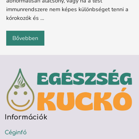
abnormálisan alacsony, vagy ha a test
immunrendszere nem képes különbséget tenni a
kórokozók és …
Bővebben
Információk
Céginfó