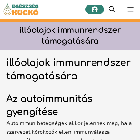
Kilépés
M
a
tartalomba
illóolajok immunrendszer
támogatására
illóolajok immunrendszer
támogatására
Az autoimmunitás
gyengítése
Autoimmun betegségek akkor jelennek meg, ha a
szervezet kórokozók elleni immunválasza