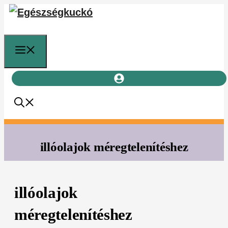
Kilépés
a
tartalomba
Menü
illóolajok méregtelenítéshez
illóolajok
méregtelenítéshez