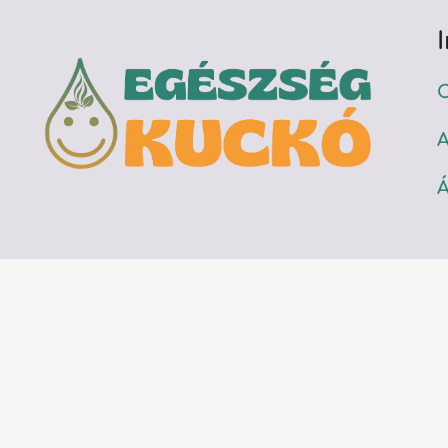
C
A
Á