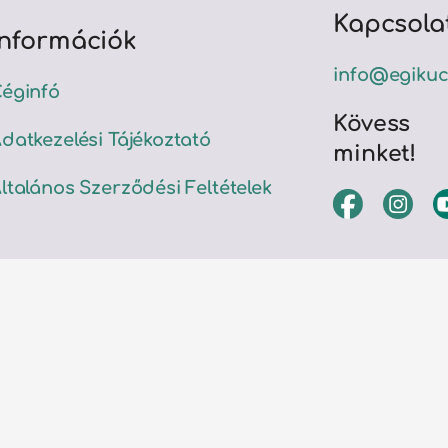
Kapcsola
Információk
info@egikuc
éginfó
Kövess
datkezelési Tájékoztató
minket!
ltalános Szerződési Feltételek