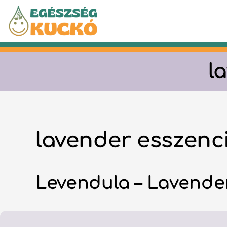
Kilépés
a
tartalomba
l
lavender esszenci
Levendula – Lavende