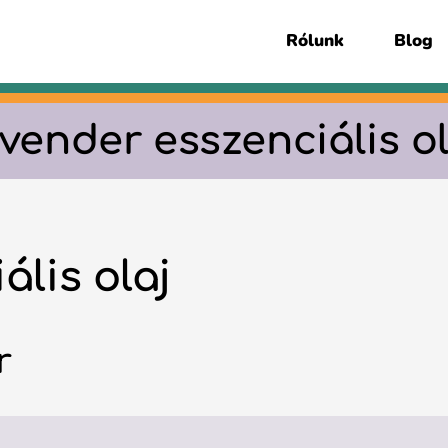
Rólunk
Blog
avender esszenciális ol
ális olaj
r