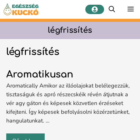
Kilépés
M
a
tartalomba
légfrissítés
légfrissítés
Aromatikusan
Aromatically Amikor az illóolajokat belélegezzük,
tisztaságuk és apró részecskéik révén átjutnak a
vér agy gáton és képesek közvetlen érzéseket
kifejteni. Így képesek befolyásolni közérzetünket,
hangulatunkat. …