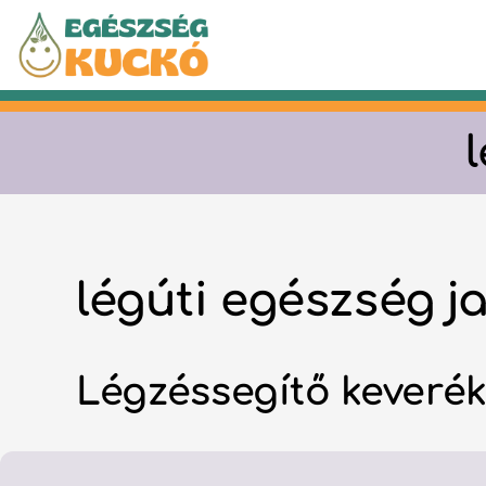
Kilépés
a
tartalomba
légúti egészség j
Légzéssegítő keverék 