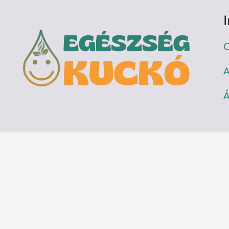
C
A
Á