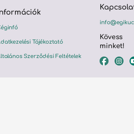
Kapcsola
Információk
info@egikuc
éginfó
Kövess
datkezelési Tájékoztató
minket!
ltalános Szerződési Feltételek