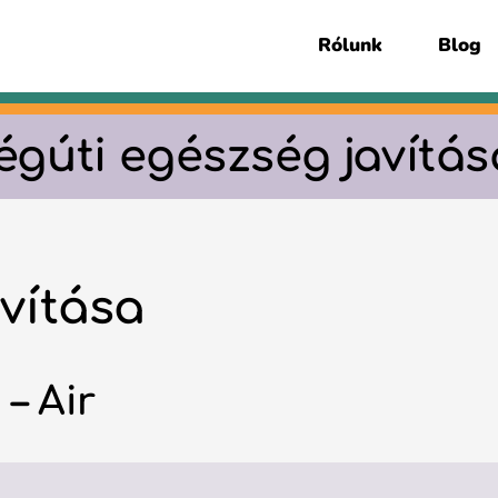
Rólunk
Blog
légúti egészség javítás
avítása
– Air