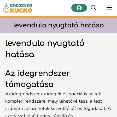
Kilépés
M
a
tartalomba
levendula nyugtató hatása
levendula nyugtató
hatása
Az idegrendszer
támogatása
Az idegrendszer az idegek és speciális sejtek
komplex rendszere, mely lehetővé teszi a test
számára az üzenetek közvetítését és fogadását. A
szervezet elsődleges irányító és …