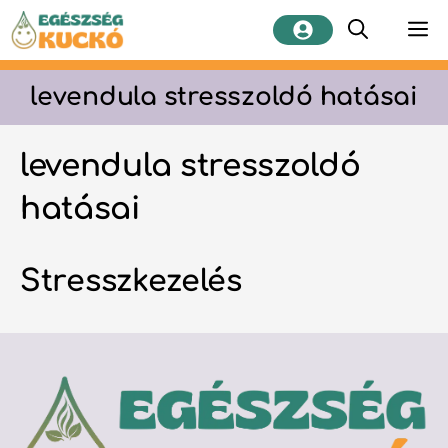
Kilépés
M
a
tartalomba
levendula stresszoldó hatásai
levendula stresszoldó
hatásai
Stresszkezelés