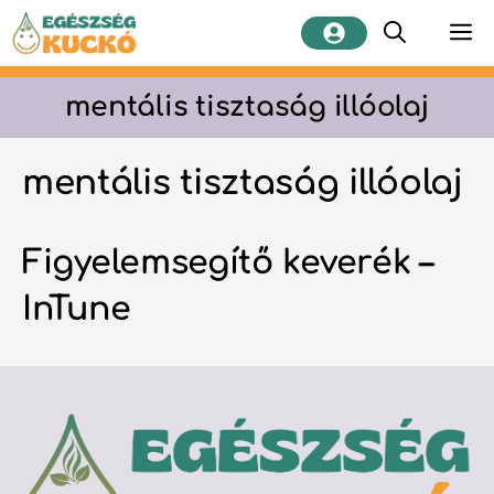
Kilépés
M
a
tartalomba
mentális tisztaság illóolaj
mentális tisztaság illóolaj
Figyelemsegítő keverék –
InTune