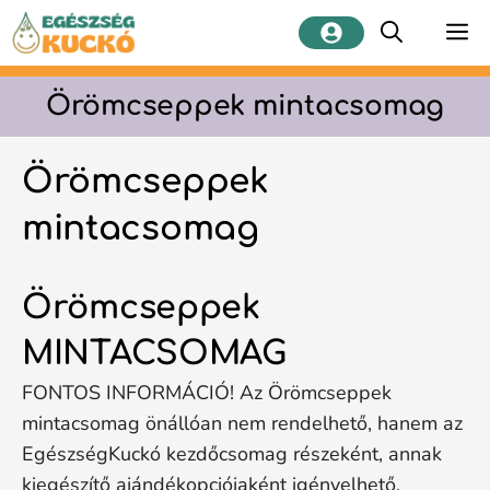
Kilépés
M
a
tartalomba
Örömcseppek mintacsomag
Örömcseppek
mintacsomag
Örömcseppek
MINTACSOMAG
FONTOS INFORMÁCIÓ! Az Örömcseppek
mintacsomag önállóan nem rendelhető, hanem az
EgészségKuckó kezdőcsomag részeként, annak
kiegészítő ajándékopciójaként igényelhető,