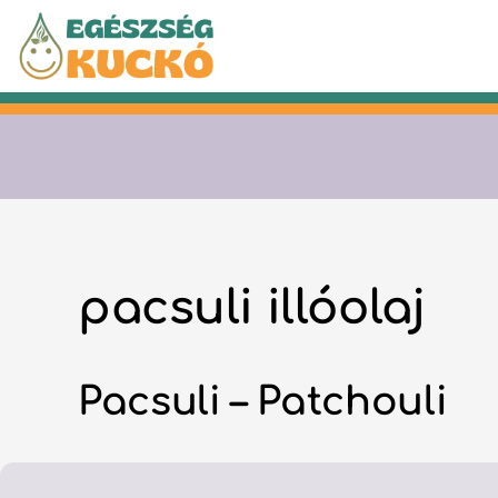
Kilépés
a
tartalomba
pacsuli illóolaj
Pacsuli – Patchouli