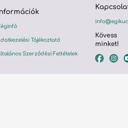
Kapcsola
Információk
info@egikuc
éginfó
Kövess
datkezelési Tájékoztató
minket!
ltalános Szerződési Feltételek