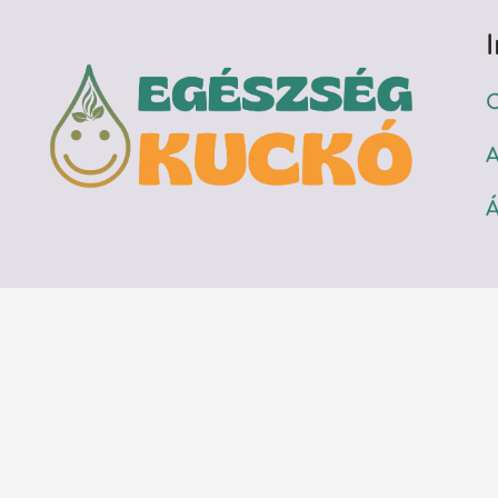
C
A
Á