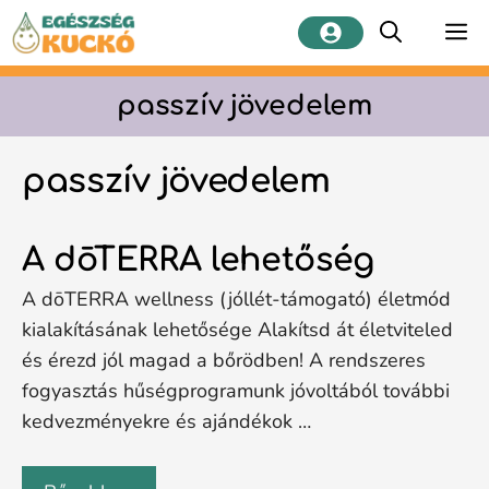
Kilépés
M
a
tartalomba
passzív jövedelem
passzív jövedelem
A dōTERRA lehetőség
A dōTERRA wellness (jóllét-támogató) életmód
kialakításának lehetősége Alakítsd át életviteled
és érezd jól magad a bőrödben! A rendszeres
fogyasztás hűségprogramunk jóvoltából további
kedvezményekre és ajándékok …