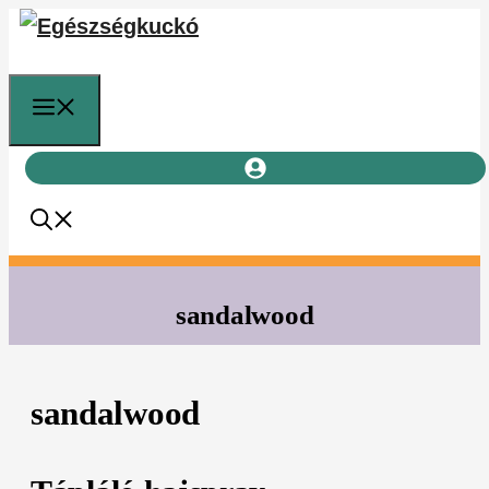
Kilépés
a
tartalomba
Menü
sandalwood
sandalwood