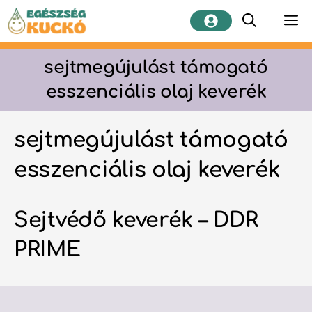
Kilépés
M
a
tartalomba
sejtmegújulást támogató
esszenciális olaj keverék
sejtmegújulást támogató
esszenciális olaj keverék
Sejtvédő keverék – DDR
PRIME