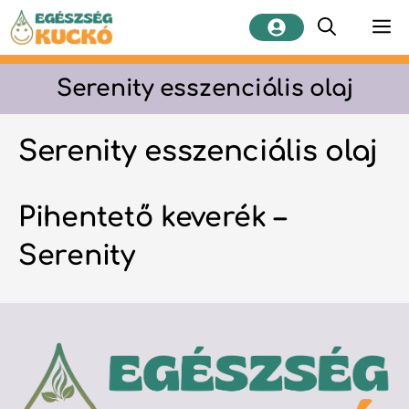
Kilépés
M
a
tartalomba
Serenity esszenciális olaj
Serenity esszenciális olaj
Pihentető keverék –
Serenity