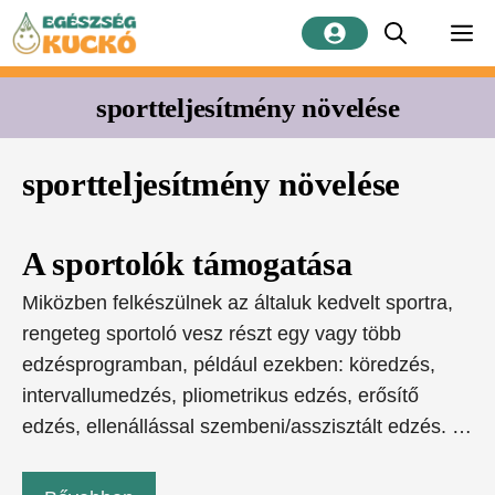
Kilépés
M
a
tartalomba
sportteljesítmény növelése
sportteljesítmény növelése
A sportolók támogatása
Miközben felkészülnek az általuk kedvelt sportra,
rengeteg sportoló vesz részt egy vagy több
edzésprogramban, például ezekben: köredzés,
intervallumedzés, pliometrikus edzés, erősítő
edzés, ellenállással szembeni/asszisztált edzés. …