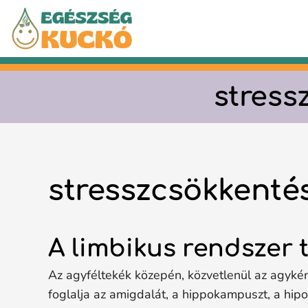
Kilépés
a
tartalomba
stress
stresszcsökkenté
A limbikus rendszer
Az agyféltekék közepén, közvetlenül az agyké
foglalja az amigdalát, a hippokampuszt, a hip