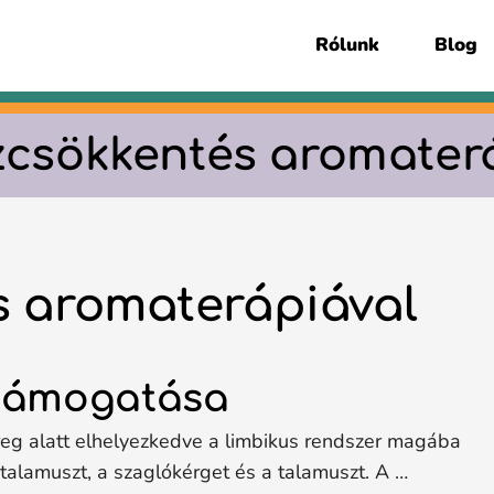
Rólunk
Blog
zcsökkentés aromater
s aromaterápiával
 támogatása
reg alatt elhelyezkedve a limbikus rendszer magába
otalamuszt, a szaglókérget és a talamuszt. A …