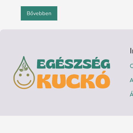
Bővebben
C
A
Á