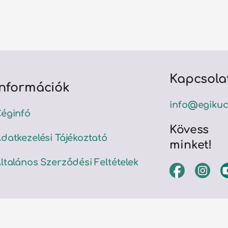
Kapcsola
Információk
info@egikuc
éginfó
Kövess
datkezelési Tájékoztató
minket!
ltalános Szerződési Feltételek