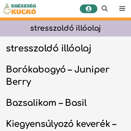
Kilépés
M
a
tartalomba
stresszoldó illóolaj
stresszoldó illóolaj
Borókabogyó – Juniper
Berry
Bazsalikom – Basil
Kiegyensúlyozó keverék –