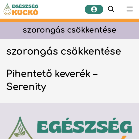
Kilépés
M
a
tartalomba
szorongás csökkentése
szorongás csökkentése
Pihentető keverék –
Serenity