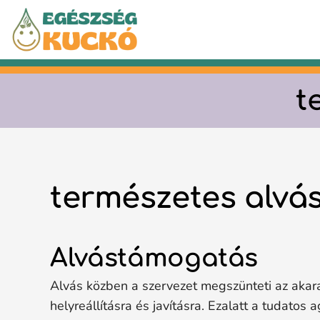
Kilépés
a
tartalomba
t
természetes alvá
Alvástámogatás
Alvás közben a szervezet megszünteti az akarat
helyreállításra és javításra. Ezalatt a tudatos