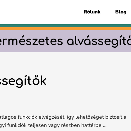
Rólunk
Blog
ermészetes alvássegít
ssegítők
lagos funkciók elvégzését, így lehetőséget biztosít a
 agyi funkciók teljesen vagy részben háttérbe …