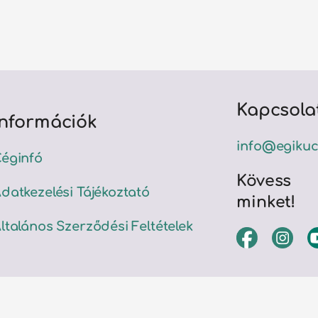
Kapcsola
Információk
info@egikuc
éginfó
Kövess
datkezelési Tájékoztató
minket!
ltalános Szerződési Feltételek