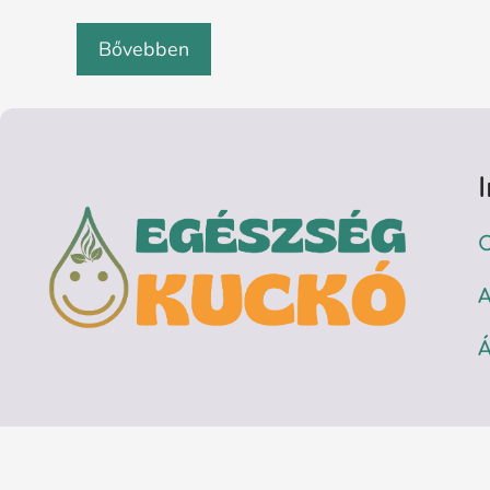
Bővebben
C
A
Á