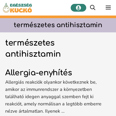
Kilépés
M
a
tartalomba
természetes antihisztamin
természetes
antihisztamin
Allergia-enyhítés
Allergiás reakciók olyankor következnek be,
amikor az immunrendszer a környezetben
található idegen anyaggal szemben fejt ki
reakciót, amely normálisan a legtöbb emberre
nézve ártalmatlan. Ilyenek …