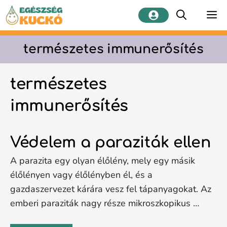
Kilépés
M
a
tartalomba
természetes immunerősítés
természetes
immunerősítés
Védelem a paraziták ellen
A parazita egy olyan élőlény, mely egy másik
élőlényen vagy élőlényben él, és a
gazdaszervezet kárára vesz fel tápanyagokat. Az
emberi paraziták nagy része mikroszkopikus …