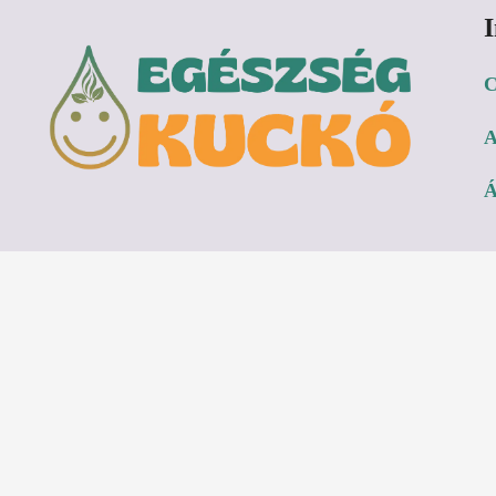
C
A
Á