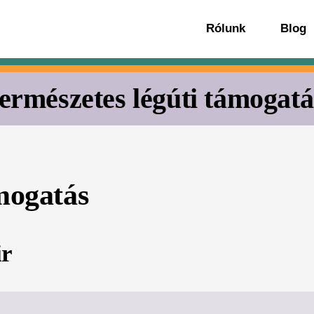
Rólunk
Blog
természetes légúti támogatá
ámogatás
ir