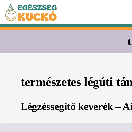
Kilépés
a
tartalomba
természetes légúti t
Légzéssegítő keverék – A