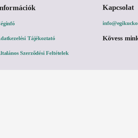
Kapcsolat
Információk
info@egikucko
éginfó
Kövess mink
datkezelési Tájékoztató
ltalános Szerződési Feltételek