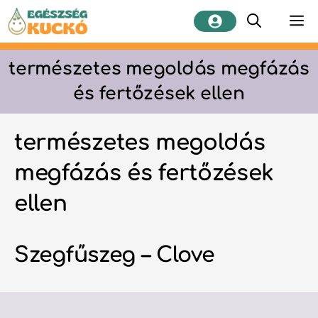
Kilépés
M
a
tartalomba
természetes megoldás megfázás
és fertőzések ellen
természetes megoldás
megfázás és fertőzések
ellen
Szegfűszeg – Clove