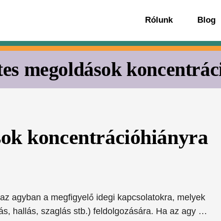
Rólunk
Blog
tes megoldások koncentrác
sok koncentrációhiányra
z agyban a megfigyelő idegi kapcsolatokra, melyek
s, hallás, szaglás stb.) feldolgozására. Ha az agy …