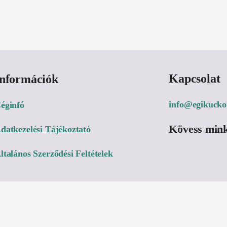
Kapcsolat
Információk
info@egikucko
éginfó
Kövess mink
datkezelési Tájékoztató
ltalános Szerződési Feltételek