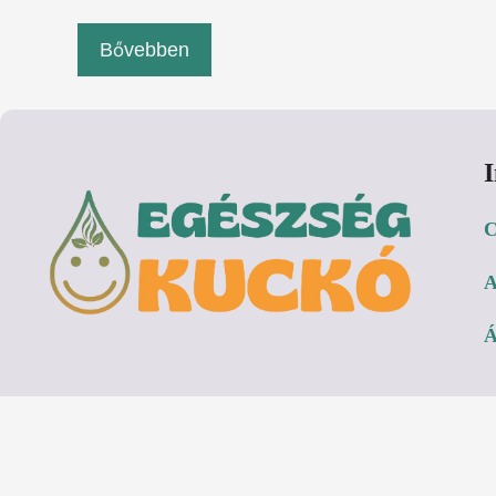
Bővebben
C
A
Á