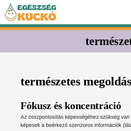
Kilépés
a
tartalomba
természe
természetes megoldá
Fókusz és koncentráció
Az összpontosítás képességéhez szükség van a
képesek a beérkező szenzoros információk (látá