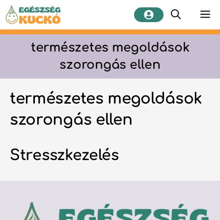
Kilépés
M
a
tartalomba
természetes megoldások
szorongás ellen
természetes megoldások
szorongás ellen
Stresszkezelés