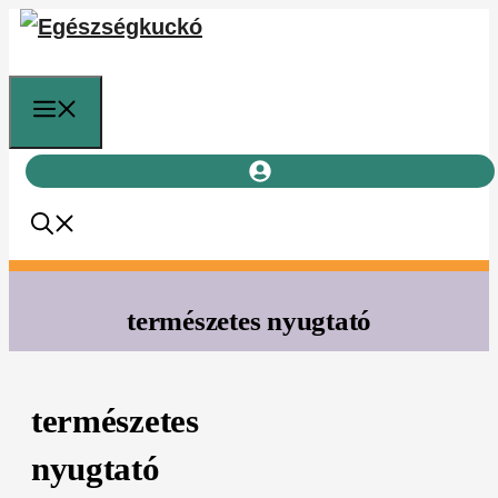
Kilépés
a
tartalomba
Menü
természetes nyugtató
természetes
nyugtató