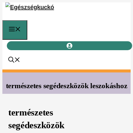
Kilépés
a
tartalomba
Menü
természetes segédeszközök leszokáshoz
természetes
segédeszközök