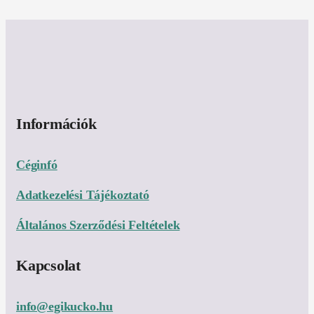
Információk
Céginfó
Adatkezelési Tájékoztató
Általános Szerződési Feltételek
Kapcsolat
info@egikucko.hu