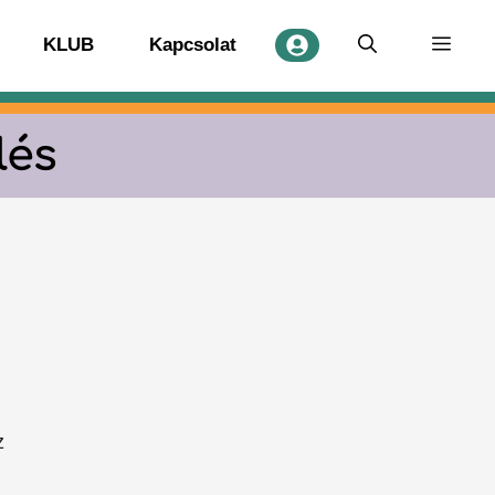
KLUB
Kapcsolat
lés
z