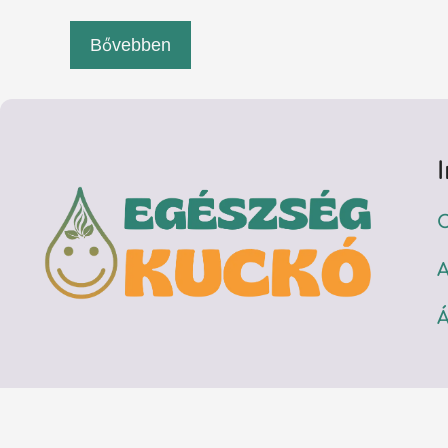
Bővebben
C
A
Á