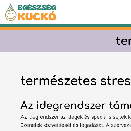
Kilépés
a
tartalomba
te
természetes stres
Az idegrendszer tá
Az idegrendszer az idegek és speciális sejtek 
üzenetek közvetítését és fogadását. A szerveze