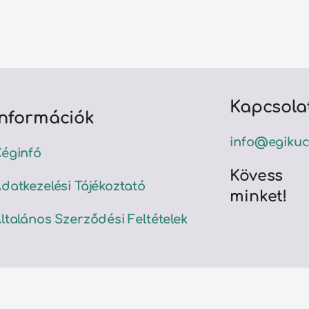
Kapcsola
Információk
info@egikuc
éginfó
Kövess
datkezelési Tájékoztató
minket!
ltalános Szerződési Feltételek