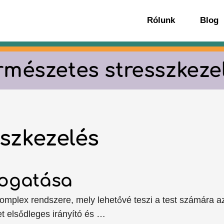
Rólunk
Blog
rmészetes stresszkeze
szkezelés
mogatása
komplex rendszere, mely lehetővé teszi a test számára a
t elsődleges irányító és …