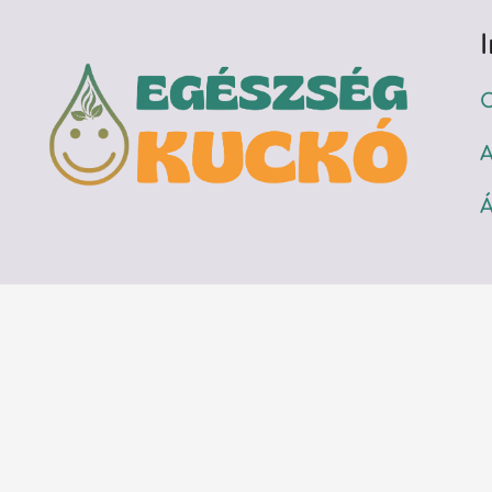
C
A
Á