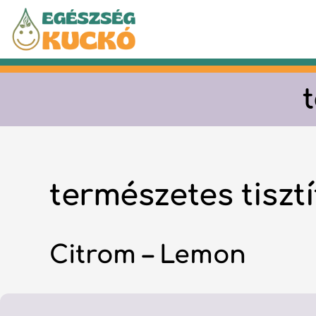
Kilépés
a
tartalomba
természetes tiszt
Citrom – Lemon