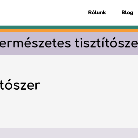
Rólunk
Blog
természetes tisztítósze
ítószer