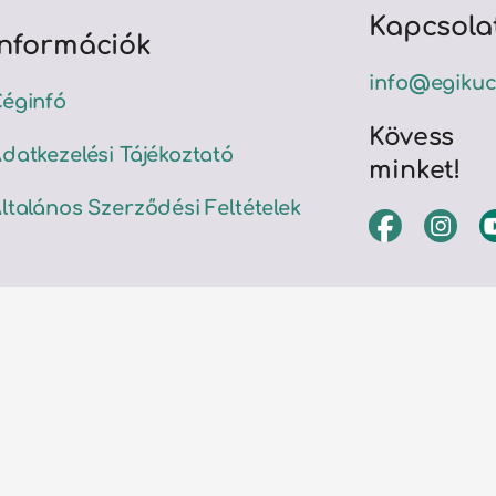
Kapcsola
Információk
info@egikuc
éginfó
Kövess
datkezelési Tájékoztató
minket!
ltalános Szerződési Feltételek