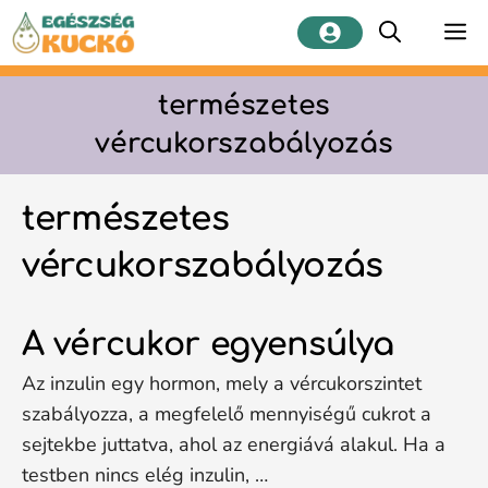
Kilépés
M
a
tartalomba
természetes
vércukorszabályozás
természetes
vércukorszabályozás
A vércukor egyensúlya
Az inzulin egy hormon, mely a vércukorszintet
szabályozza, a megfelelő mennyiségű cukrot a
sejtekbe juttatva, ahol az energiává alakul. Ha a
testben nincs elég inzulin, …