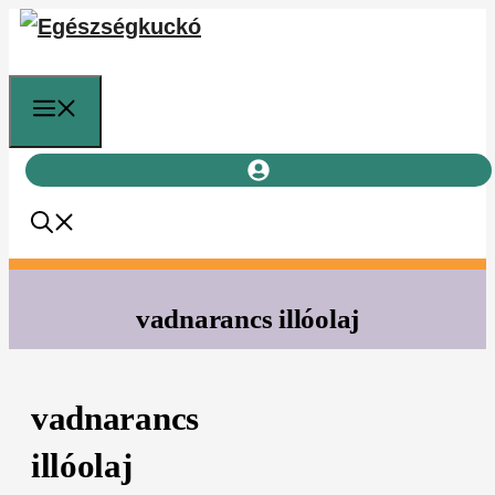
Kilépés
a
tartalomba
Menü
vadnarancs illóolaj
vadnarancs
illóolaj