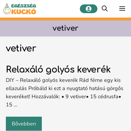
Kilépés
M
a
tartalomba
vetiver
vetiver
Relaxáló golyós keverék
DIY – Relaxáló golyós keverék Rád férne egy kis
ellazulás Próbáld ki ezt a nyugtató hatású görgős
keveréket! Hozzávalók: • 9 vetiver• 15 cédrusfa•
15 …
Bővebben