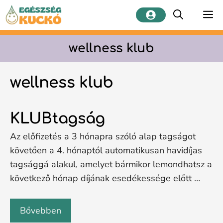
Kilépés
M
a
tartalomba
wellness klub
wellness klub
KLUBtagság
Az előfizetés a 3 hónapra szóló alap tagságot
követően a 4. hónaptól automatikusan havidíjas
tagsággá alakul, amelyet bármikor lemondhatsz a
következő hónap díjának esedékessége előtt …
Bővebben