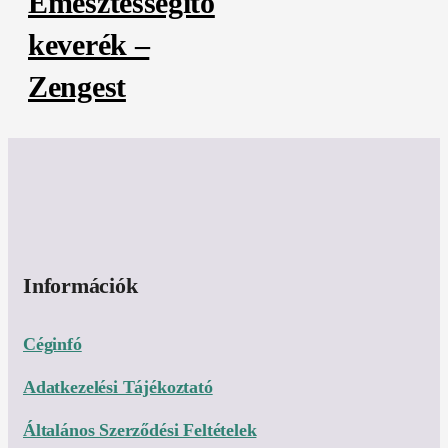
Emésztéssegítő
keverék –
Zengest
Információk
Céginfó
Adatkezelési Tájékoztató
Általános Szerződési Feltételek