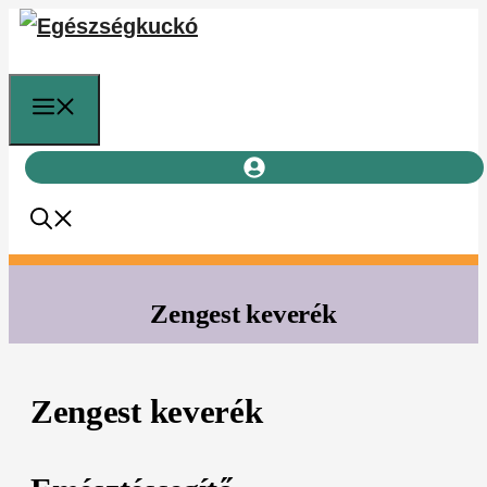
Kilépés
a
tartalomba
Menü
Zengest keverék
Zengest keverék