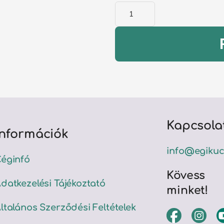
Klubtagság
mennyiség
Kapcsola
Információk
info@egikuc
éginfó
Kövess
datkezelési Tájékoztató
minket!
ltalános Szerződési Feltételek