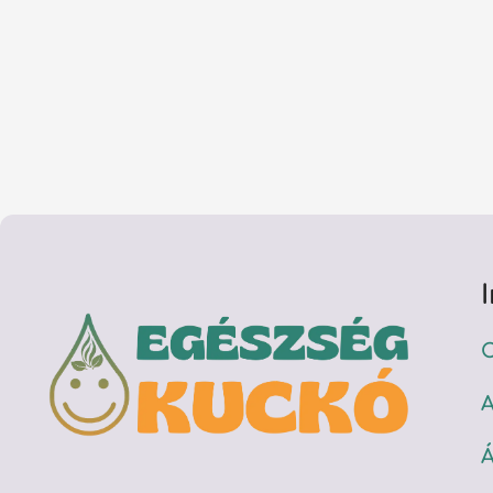
C
A
Á