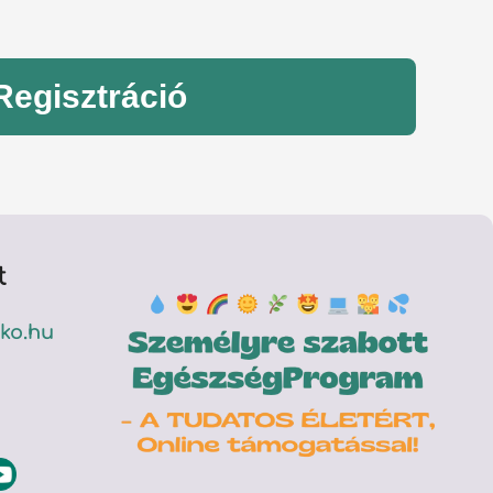
Regisztráció
t
ko.hu