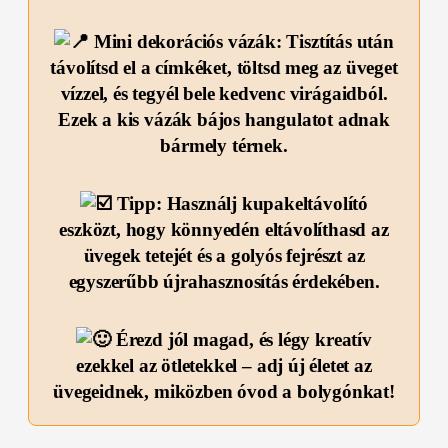
Mini dekorációs vázák: Tisztítás után
távolítsd el a címkéket, töltsd meg az üveget
vízzel, és tegyél bele kedvenc virágaidból.
Ezek a kis vázák bájos hangulatot adnak
bármely térnek.
Tipp: Használj kupakeltávolító
eszközt, hogy könnyedén eltávolíthasd az
üvegek tetejét és a golyós fejrészt az
egyszerűbb újrahasznosítás érdekében.
Érezd jól magad, és légy kreatív
ezekkel az ötletekkel – adj új életet az
üvegeidnek, miközben óvod a bolygónkat!