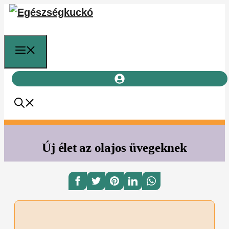
Kilépés
a
tartalomba
Menü
Új élet az olajos üvegeknek