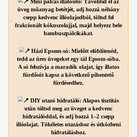
Mini pálcás illatosító: Távolítsd el az
üveg műanyag betétjét, adj hozzá néhány
csepp kedvenc illóolajodból, töltsd fel
frakcionált kókuszolajjal, majd helyezz bele
bambuszpálcikákat.
Házi Epsom-só: Mielőtt elöblítenéd,
tedd az üres üvegeket egy tál Epsom-sóba.
A só felszívja a maradék olajat, így illatos
fürdősót kapsz a következő pihentető
fürdésedhez.
DIY utazó hidratáló: Alapos tisztítás
után töltsd meg az üveget a kedvenc
hidratálóddal, és adj hozzá 1–2 csepp
illóolajat. Tökéletes utazáshoz és útközbeni
hidratáláshoz.