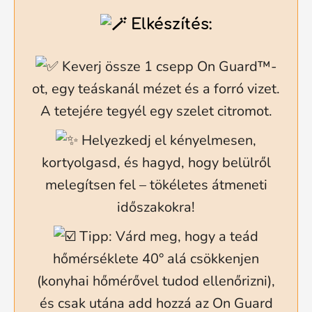
Elkészítés:
Keverj össze 1 csepp On Guard™-
ot, egy teáskanál mézet és a forró vizet.
A tetejére tegyél egy szelet citromot.
Helyezkedj el kényelmesen,
kortyolgasd, és hagyd, hogy belülről
melegítsen fel – tökéletes átmeneti
időszakokra!
Tipp: Várd meg, hogy a teád
hőmérséklete 40° alá csökkenjen
(konyhai hőmérővel tudod ellenőrizni),
és csak utána add hozzá az On Guard