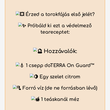
Érzed a torokfájás első jelét?
Próbáld ki ezt a védelmező
teareceptet:
Hozzávalók:
1 csepp doTERRA On Guard™
Egy szelet citrom
Forró víz (de ne forrásban lévő)
1 teáskanál méz