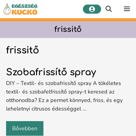
Kilépés
M
a
tartalomba
frissitő
frissitő
Szobafrissítő spray
DIY – Textil- és szobafrissítő spray A tökéletes
textil- és szobafelfrissítő spray-t keresed az
otthonodba? Ez a permet könnyed, friss, és egy
leheletnyi citrusos édességgel …
Bővebben