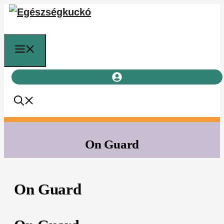
Kilépés
a
tartalomba
Menü
On Guard
On Guard