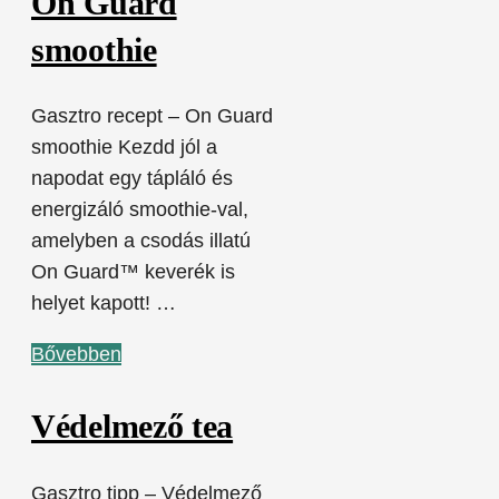
On Guard
smoothie
Gasztro recept – On Guard
smoothie Kezdd jól a
napodat egy tápláló és
energizáló smoothie-val,
amelyben a csodás illatú
On Guard™ keverék is
helyet kapott! …
Bővebben
Védelmező tea
Gasztro tipp – Védelmező