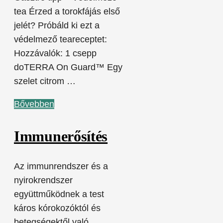
tea Érzed a torokfájás első
jelét? Próbáld ki ezt a
védelmező teareceptet:
Hozzávalók: 1 csepp
doTERRA On Guard™ Egy
szelet citrom …
Bővebben
Immunerősítés
Az immunrendszer és a
nyirokrendszer
együttműködnek a test
káros kórokozóktól és
betegségektől való