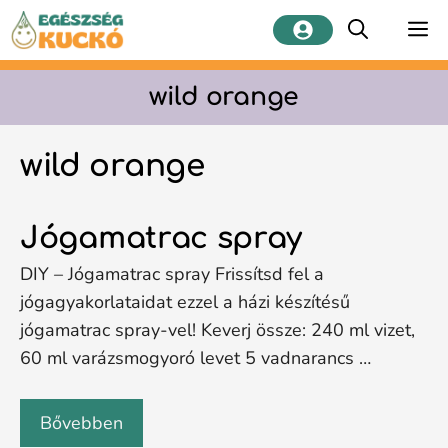
Kilépés
M
a
tartalomba
wild orange
wild orange
Jógamatrac spray
DIY – Jógamatrac spray Frissítsd fel a
jógagyakorlataidat ezzel a házi készítésű
jógamatrac spray-vel! Keverj össze: 240 ml vizet,
60 ml varázsmogyoró levet 5 vadnarancs …
Bővebben